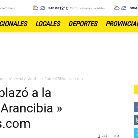
12°C
ableCubierto
SÁB 08
-1°C
Condiciones variables
DOM
CIONALES
LOCALES
DEPORTES
PROVINCIA
onducción Azul Arancibia » Catriel25Noticias.com
plazó a la
Arancibia »
as.com
247
0