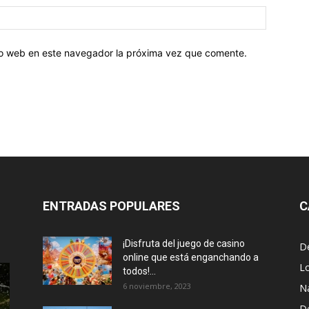
tio web en este navegador la próxima vez que comente.
ENTRADAS POPULARES
C
¡Disfruta del juego de casino
D
online que está enganchando a
L
todos!...
6 noviembre, 2023
N
D