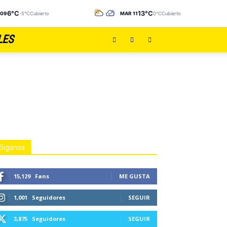
6°C
13°C
 09
-5°C
Cubierto
MAR 11
0°C
Cubierto
LES
Siganos
15,129
Fans
ME GUSTA
1,001
Seguidores
SEGUIR
3,875
Seguidores
SEGUIR