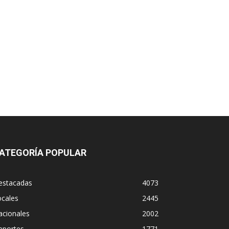
ATEGORÍA POPULAR
estacadas
4073
ocales
2445
acionales
2002
eportes
1771