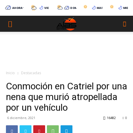
-1°C
17°C
7°C
11°C
12
AHORA
VIE 07
DOM 09
MAR 11
MIÉ 12
Catriel
CubiertoParcialmente Nublado
-2°C
InestableMayormente Despejado y Ventoso
-6°C
Condiciones variables
-3°C
CubiertoDespe
Inicio
Destacadas
Conmoción en Catriel por una
nena que murió atropellada
por un vehículo
6 diciembre, 2021
16482
0