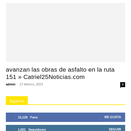
avanzan las obras de asfalto en la ruta
151 » Catriel25Noticias.com
admin
-
27 febrero, 2023
0
Siganos
ME GUSTA
15,129
Fans
SEGUIR
1,001
Seguidores