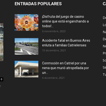
ENTRADAS POPULARES
C
¡Disfruta del juego de casino
D
online que está enganchando a
L
todos!...
6 noviembre, 2023
N
D
Accidente fatal en Buenos Aires
enluta a familias Catrielenses
No
13 diciembre, 2021
Pr
S
Conmoción en Catriel por una
Si
nena que murió atropellada por
un...
T
6 diciembre, 2021
0
r