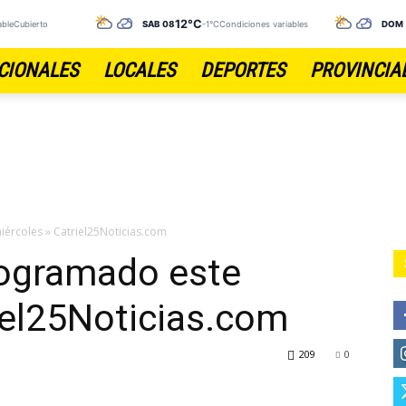
12°C
ableCubierto
SÁB 08
-1°C
Condiciones variables
DOM
CIONALES
LOCALES
DEPORTES
PROVINCIA
ércoles » Catriel25Noticias.com
rogramado este
iel25Noticias.com
209
0