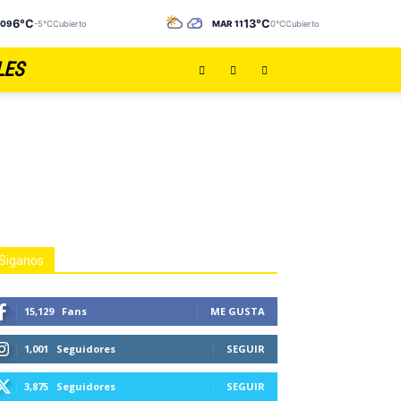
6°C
13°C
 09
-5°C
Cubierto
MAR 11
0°C
Cubierto
LES
Siganos
15,129
Fans
ME GUSTA
1,001
Seguidores
SEGUIR
3,875
Seguidores
SEGUIR