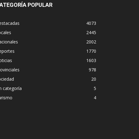
ATEGORÍA POPULAR
estacadas
4073
ocales
2445
acionales
2002
eportes
1770
ticias
1603
ovinciales
978
ociedad
20
n categoría
5
urismo
4