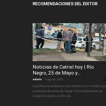
RECOMENDACIONES DEL EDITOR
Noticias de Catriel hoy | Río
Negro, 25 de Mayo y...
admin
-
5 agosto, 2026
La policía local detuvo este martes a un hombre po
portación de arma de fuego. El procedimiento se
realizó en pleno centro de...