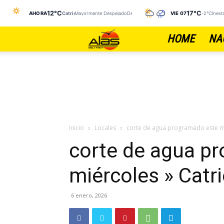
12°C
17°C
AHORA
Catriel
Mayormente DespejadoDespejado
VIE 07
-2°C
Inest
HOME
NA
FM
ALAS
Inicio
Locales
corte de agua programado este mi
corte de agua p
miércoles » Catr
6 enero, 2026