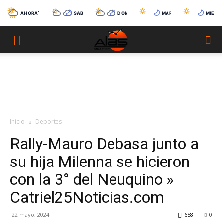
17°C
11°C
7°C
11°C
12
AHORA
SÁB 08
DOM 09
MAR 11
MIÉ 12
Catriel
InestableMayormente Despejado y Ventoso
-1°C
CubiertoParcialmente Nublado
-6°C
Condiciones variables
-3°C
CubiertoDespe
Inicio
Deportes
Rally-Mauro Debasa junto a
su hija Milenna se hicieron
con la 3° del Neuquino »
Catriel25Noticias.com
22 mayo, 2024
658
0