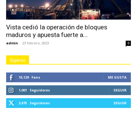
Vista cedió la operación de bloques
maduros y apuesta fuerte a...
admin
-
23 febrero, 2023
0
Siganos
15,129
Fans
ME GUSTA
1,001
Seguidores
SEGUIR
3,875
Seguidores
SEGUIR