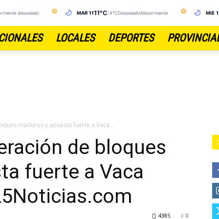
11°C
rmente despejado y VentosoInestable
MAR 11
-4°C
DespejadoMayormente Despejado
MIÉ 
CIONALES
LOCALES
DEPORTES
PROVINCIA
loques maduros y apuesta fuerte a Vaca...
peración de bloques
ta fuerte a Vaca
25Noticias.com
4385
0