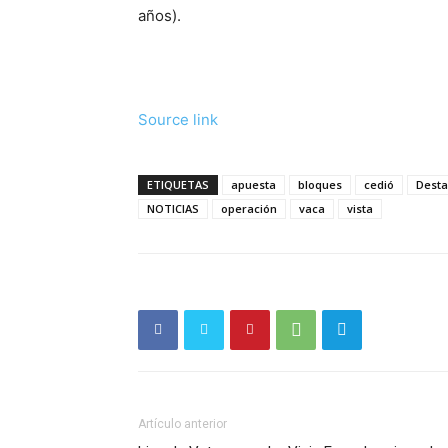
años).
Source link
ETIQUETAS
apuesta
bloques
cedió
Dest
NOTICIAS
operación
vaca
vista
Artículo anterior