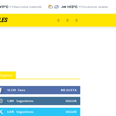
11°C
13°C
12
-2°C
Mayormente CubiertoMayormente Despejado
JUE 13
-1°C
Condiciones variables
LES
Siganos
15,129
Fans
ME GUSTA
1,001
Seguidores
SEGUIR
3,875
Seguidores
SEGUIR