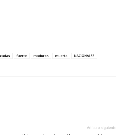
acadas
fuerte
maduros
muerta
NACIONALES
Artículo siguiente