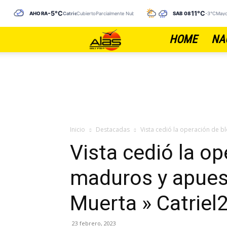
-5°C
11°C
AHORA
Catriel
CubiertoParcialmente Nublado
SÁB 08
-3°C
Mayo
HOME
NA
FM
ALAS
Inicio
Destacadas
Vista cedió la operación de b
Vista cedió la o
maduros y apues
Muerta » Catriel
23 febrero, 2023