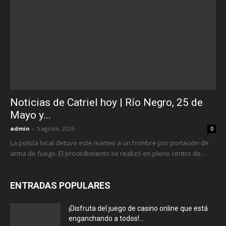
Noticias de Catriel hoy | Río Negro, 25 de
Mayo y...
admin
-
5 agosto, 2026
0
La policía local detuvo este martes a un hombre por portación de
arma de fuego. El procedimiento se realizó en pleno centro de...
ENTRADAS POPULARES
¡Disfruta del juego de casino online que está
enganchando a todos!...