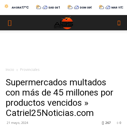
17°C
12°C
6°C
13°
AHORA
SÁB 08
DOM 09
MAR 11
Catriel
Mayormente despejado y VentosoParcialmente Nublado y Ventoso
-1°C
Cubierto
-5°C
Condiciones variables
Inicio
Provinciales
Supermercados multados
con más de 45 millones por
productos vencidos »
Catriel25Noticias.com
21 mayo, 2024
267
0