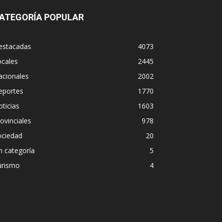
ATEGORÍA POPULAR
estacadas
4073
ocales
2445
acionales
2002
eportes
1770
ticias
1603
ovinciales
978
ociedad
20
n categoría
5
urismo
4