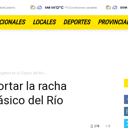
12°C
ableCubierto
SÁB 08
-1°C
Condiciones variables
DOM
CIONALES
LOCALES
DEPORTES
PROVINCIA
ativa en el Clásico del Río...
rtar la racha
ásico del Río
218
0