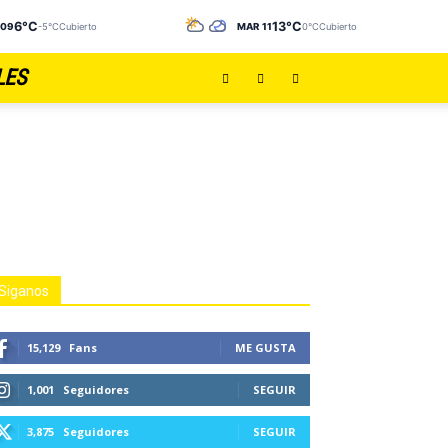
6°C
13°C
 09
-5°C
Cubierto
MAR 11
0°C
Cubierto
LES
Siganos
15,129
Fans
ME GUSTA
1,001
Seguidores
SEGUIR
3,875
Seguidores
SEGUIR