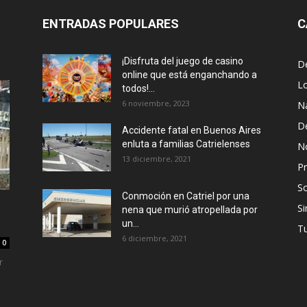
ENTRADAS POPULARES
C
¡Disfruta del juego de casino
D
online que está enganchando a
L
todos!...
6 noviembre, 2023
N
D
Accidente fatal en Buenos Aires
enluta a familias Catrielenses
No
13 diciembre, 2021
Pr
S
Conmoción en Catriel por una
Si
nena que murió atropellada por
un...
T
6 diciembre, 2021
0
r