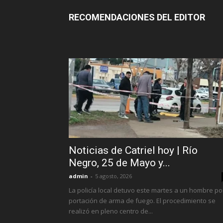
RECOMENDACIONES DEL EDITOR
Noticias de Catriel hoy | Río
Negro, 25 de Mayo y...
admin
-
5 agosto, 2026
La policía local detuvo este martes a un hombre po
portación de arma de fuego. El procedimiento se
realizó en pleno centro de...