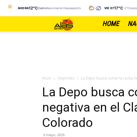
12°C
17°C
AHORA
Catriel
Mayormente DespejadoDespejado
VIE 07
-2°C
Inest
HOME
NA
FM
ALAS
Inicio
Deportes
La Depo busca cortar la racha neg
La Depo busca co
negativa en el Cl
Colorado
6 mayo, 2026