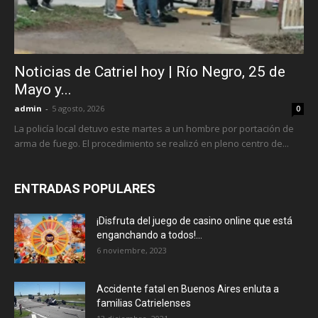
Noticias de Catriel hoy | Río Negro, 25 de
Mayo y...
admin
-
5 agosto, 2026
0
La policía local detuvo este martes a un hombre por portación de
arma de fuego. El procedimiento se realizó en pleno centro de...
ENTRADAS POPULARES
¡Disfruta del juego de casino online que está
enganchando a todos!...
6 noviembre, 2023
Accidente fatal en Buenos Aires enluta a
familias Catrielenses