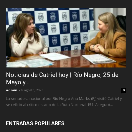
Noticias de Catriel hoy | Río Negro, 25 de
Mayo y...
admin
-
8 agosto, 2026
0
La senadora nacional por Río Negro Ana Marks (PJ) visitó Catriel y
se refirió al crítico estado de la Ruta Nacional 151. Aseguró...
ENTRADAS POPULARES