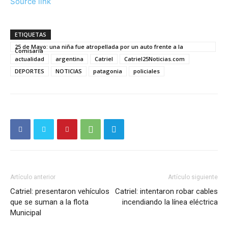
Source link
ETIQUETAS
25 de Mayo: una niña fue atropellada por un auto frente a la
Comisaría
actualidad
argentina
Catriel
Catriel25Noticias.com
DEPORTES
NOTICIAS
patagonia
policiales
Artículo anterior
Artículo siguiente
Catriel: presentaron vehículos
Catriel: intentaron robar cables
que se suman a la flota
incendiando la línea eléctrica
Municipal