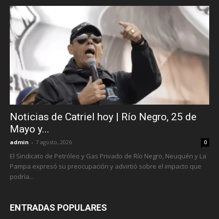
Noticias de Catriel hoy | Río Negro, 25 de
Mayo y...
admin
-
7 agosto, 2026
0
El Sindicato de Petróleo y Gas Privado de Río Negro, Neuquén y La
Pampa expresó su preocupación y advirtió sobre el impacto que
podría...
ENTRADAS POPULARES