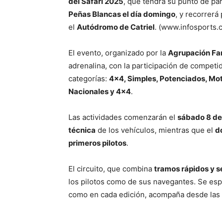
del Safari 2025
, que tendrá su punto de pa
Peñas Blancas el día domingo
, y recorrerá
el
Autódromo de Catriel
. (www.infosports.
El evento, organizado por la
Agrupación Fam
adrenalina, con la participación de competi
categorías:
4×4, Simples, Potenciados, Moto
Nacionales y 4×4
.
Las actividades comenzarán el
sábado 8 d
técnica
de los vehículos, mientras que el
d
primeros pilotos
.
El circuito, que combina
tramos rápidos y s
los pilotos como de sus navegantes. Se esp
como en cada edición, acompaña desde las 