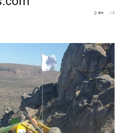
as.com
404
0