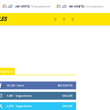
11°C
14°C
do
JUE 13
1°C
Parcialmente NubladoCubierto
VIE 14
2°C
Condiciones variab
LES
Siganos
15,129
Fans
ME GUSTA
1,001
Seguidores
SEGUIR
3,875
Seguidores
SEGUIR