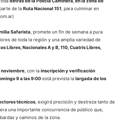
rtida
detrás de la Policía Caminera, en la zona de
 parte de la
Ruta Nacional 151
, para culminar en
com.ar)
ilia Safarista
, promete un fin de semana a pura
dores de toda la región y una amplia variedad de
s Libres, Nacionales A y B, 110, Cuatris Libres,
e noviembre
, con la
inscripción y verificación
omingo 9 a las 9:00
está prevista la
largada de los
ectores técnicos
, exigirá precisión y destreza tanto de
era una importante concurrencia de público que,
bardas y caminos de la zona.