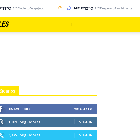
11°C
12°C
11
-3°C
CubiertoDespejado
MIÉ 12
-2°C
DespejadoParcialmente Nub
LES
Siganos
15,129
Fans
ME GUSTA
1,001
Seguidores
SEGUIR
3,875
Seguidores
SEGUIR