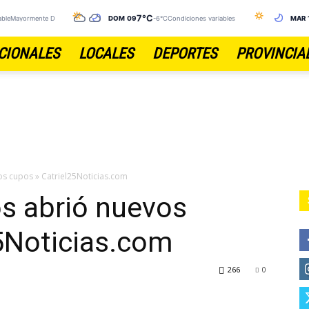
7°C
tableMayormente Despejado y Ventoso
DOM 09
-6°C
Condiciones variables
MAR 
CIONALES
LOCALES
DEPORTES
PROVINCIA
os cupos » Catriel25Noticias.com
os abrió nuevos
5Noticias.com
266
0