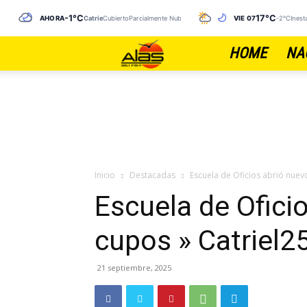
-1°C
17°C
AHORA
Catriel
CubiertoParcialmente Nublado
VIE 07
-2°C
Ines
HOME
NA
FM
ALAS
Inicio
Destacadas
Escuela de Oficios abrió nuev
Escuela de Ofici
cupos » Catriel2
21 septiembre, 2025