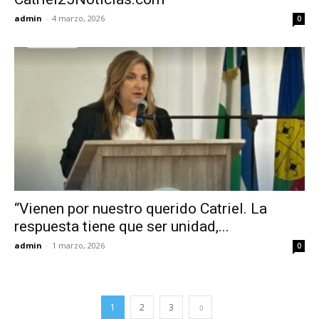
admin
-
4 marzo, 2026
0
“Vienen por nuestro querido Catriel. La
respuesta tiene que ser unidad,...
admin
-
1 marzo, 2026
0
1
2
3