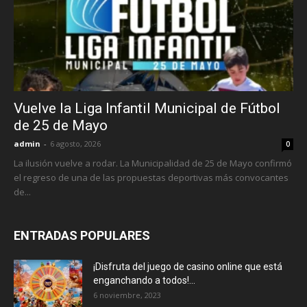
Vuelve la Liga Infantil Municipal de Fútbol
de 25 de Mayo
admin
-
6 agosto, 2026
0
La ilusión vuelve a rodar. La Municipalidad de 25 de Mayo confirmó
el regreso de una de las propuestas deportivas más convocantes
de...
ENTRADAS POPULARES
¡Disfruta del juego de casino online que está
enganchando a todos!...
6 noviembre, 2023